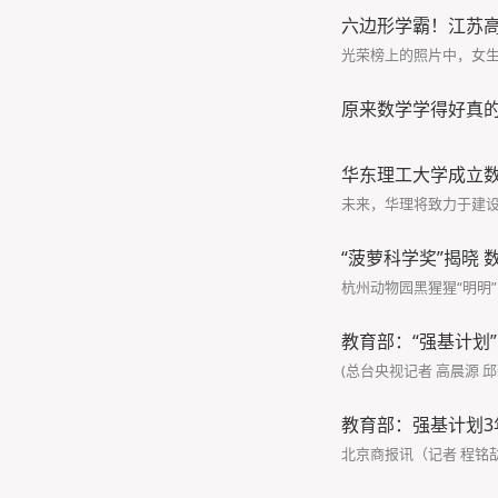
六边形学霸！江苏
光荣榜上的照片中，女
原来数学学得好真的
华东理工大学成立
未来，华理将致力于建
“菠萝科学奖”揭晓
杭州动物园黑猩猩“明明”
教育部：“强基计划”
(总台央视记者 高晨源 邱
教育部：强基计划3
北京商报讯（记者 程铭劼