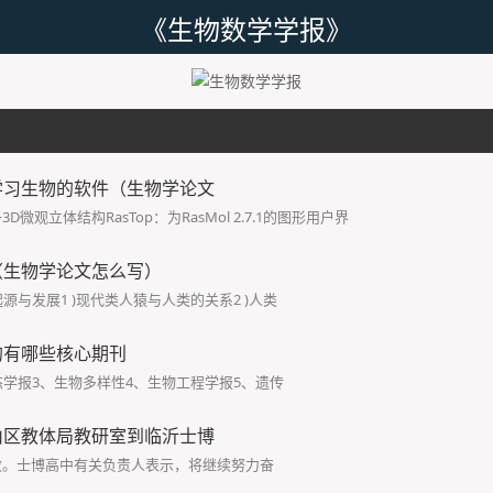
《生物数学学报》
学习生物的软件（生物学论文
D微观立体结构RasTop：为RasMol 2.7.1的图形用户界
（生物学论文怎么写）
源与发展1 )现代类人猿与人类的关系2 )人类
的有哪些核心期刊
态学报3、生物多样性4、生物工程学报5、遗传
山区教体局教研室到临沂士博
效。士博高中有关负责人表示，将继续努力奋